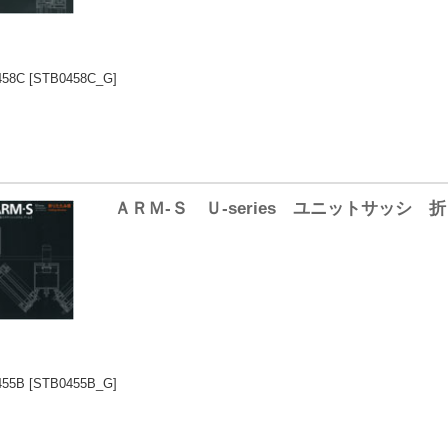
458C
[STB0458C_G]
ＡＲＭ-Ｓ Ｕ-series ユニットサッシ
455B
[STB0455B_G]