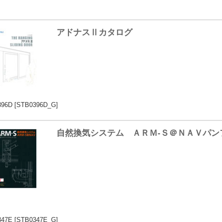
アドナスⅡカタログ
396D
[STB0396D_G]
自然換気システム ＡＲＭ-Ｓ＠ＮＡＶパン
347E
[STB0347E_G]