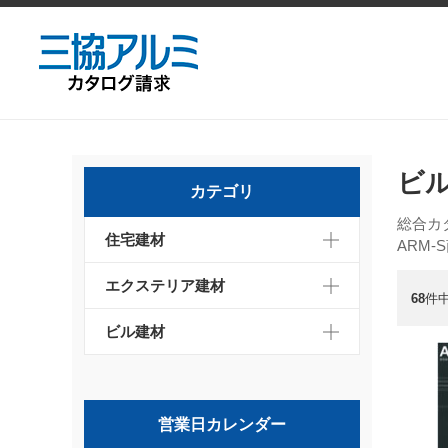
ビ
カテゴリ
総合カ
住宅建材
ARM-
エクステリア建材
68
件中
ビル建材
営業日カレンダー