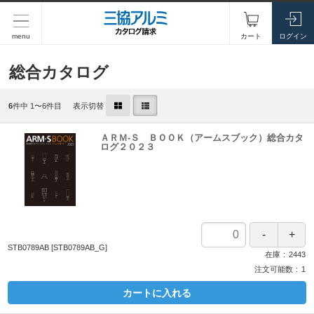
menu
カート
ログイン
総合カタログ
6
件中 1〜6件目
表示切替
ＡＲＭ-Ｓ ＢＯＯＫ（アームスブック）総合カタ
ログ２０２３
STB0789AB
[STB0789AB_G]
在庫
2443
注文可能数
1
カートに入れる