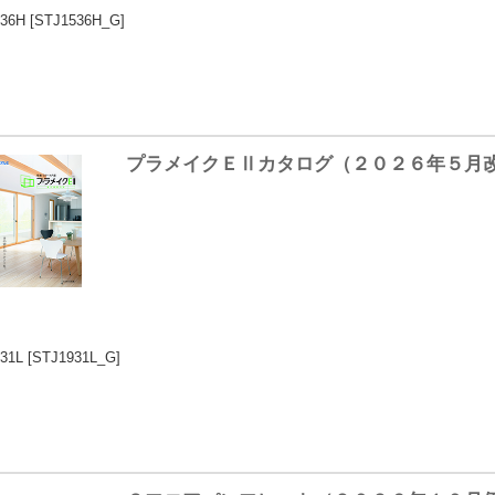
36H
[STJ1536H_G]
プラメイクＥⅡカタログ（２０２６年５月
31L
[STJ1931L_G]