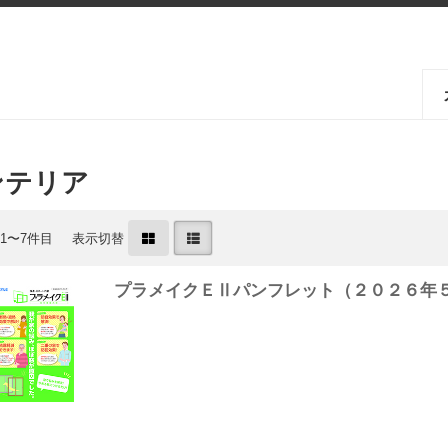
ンテリア
 1〜7件目
表示切替
プラメイクＥⅡパンフレット（２０２６年