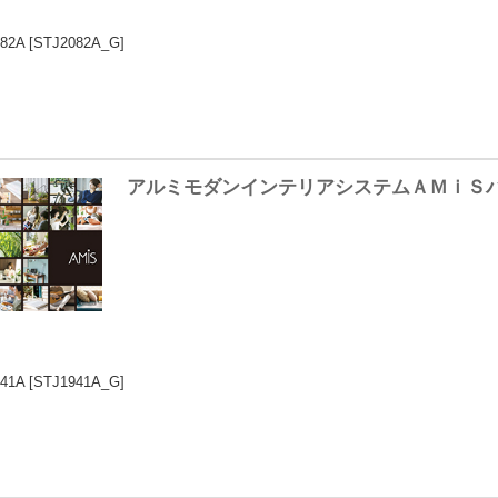
82A
[STJ2082A_G]
アルミモダンインテリアシステムＡＭｉＳ
41A
[STJ1941A_G]