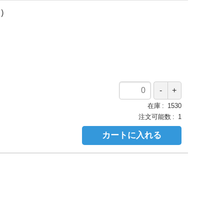
版）
在庫
1530
注文可能数
1
カートに入れる