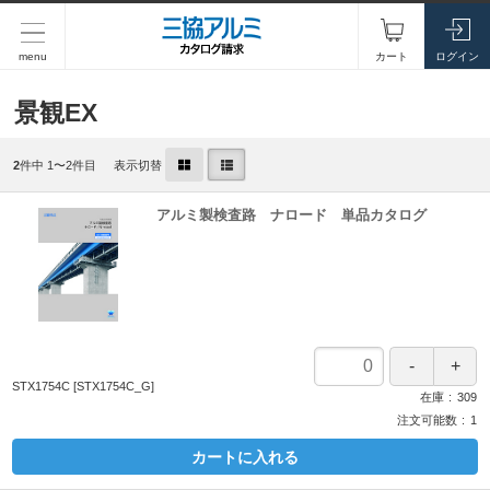
menu
カート
ログイン
景観EX
2
件中 1〜2件目
表示切替
アルミ製検査路 ナロード 単品カタログ
STX1754C
[STX1754C_G]
在庫
309
注文可能数
1
カートに入れる