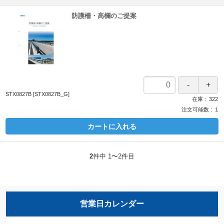
防護柵・高欄のご提案
STX0827B
[STX0827B_G]
在庫
322
注文可能数
1
カートに入れる
2
件中 1〜2件目
営業日カレンダー