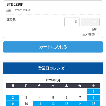
STB0228F
品番
STB0228F_G
注文数
在庫
注文可能数
1
カートに入れる
営業日カレンダー
2026年8月
日
月
火
水
木
金
土
1
2
3
4
5
6
7
8
9
10
11
12
13
14
15