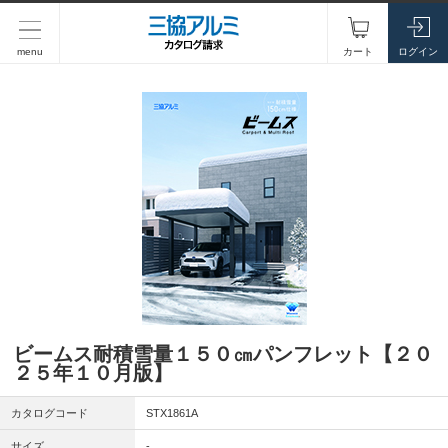
menu
カート
ログイン
ビームス耐積雪量１５０㎝パンフレット【２０
２５年１０月版】
カタログコード
STX1861A
サイズ
-